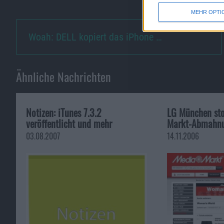
MEHR OPTI
Woah: DELL kopiert das iPhone …
Ähnliche Nachrichten
Notizen: iTunes 7.3.2
LG München sto
veröffentlicht und mehr
Markt-Abmahn
03.08.2007
14.11.2006