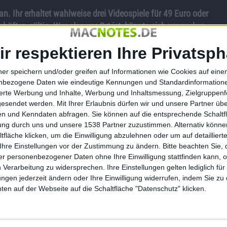
an. Ihr erhaltet wahlweise drei Videospiele für 49 Euro oder
schäften gültig. Wer also vor Ort ist, könnte sich umgucken.
en? Oder habt Ihr noch Weihnachtsgeld übrig? Dann kommt
ir respektieren Ihre Privatsph
keine Ausrede mehr, um das Geld „sinnvoll“ anzulegen. Denn
n?
ner speichern und/oder greifen auf Informationen wie Cookies auf ein
nbezogene Daten wie eindeutige Kennungen und Standardinformatione
rkt.
sierte Werbung und Inhalte, Werbung und Inhaltsmessung, Zielgruppen
gesendet werden.
Mit Ihrer Erlaubnis dürfen wir und unsere Partner ü
beliebig
n und Kenndaten abfragen. Sie können auf die entsprechende Schaltfl
tung durch uns und unsere 1538 Partner zuzustimmen. Alternativ können
fläche klicken, um die Einwilligung abzulehnen oder um auf detailliert
 sind, ist begrenzt. Es gibt aber hier und da ganz brauchbare
Ihre Einstellungen vor der Zustimmung zu ändern.
Bitte beachten Sie, 
ür-49-Pakets für gut 16,30 Euro.
r personenbezogener Daten ohne Ihre Einwilligung stattfinden kann, 
r die Nintendo Switch.
 Verarbeitung zu widersprechen. Ihre Einstellungen gelten lediglich für
ungen jederzeit ändern oder Ihre Einwilligung widerrufen, indem Sie zu
rkt.
en auf der Webseite auf die Schaltfläche "Datenschutz" klicken.