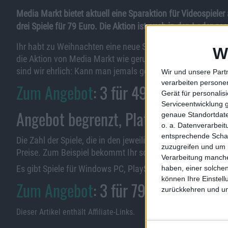
Media Markt bietet aktuell eine Sparaktion für Videospieler 
drei Spiele für 79 Euro. Die Aktion ist auch in den Ladenge
Ihr habt zu Weihnachten eine neue Spielekonsole bekomm
W
die Aktion von Media Markt wie gerufen. Denn nun gibt es 
sind wir ehrlich: Kann man jemals genug Videospiele habe
Wir und unsere Part
verarbeiten persone
Zum Angebot
: 3 für 49 bei Media Ma
Gerät für personali
Serviceentwicklung 
Angebot begrenzt, Plattformen fast 
genaue Standortdate
o. a. Datenverarbei
entsprechende Schalt
Die Zahl der Spiele, die in den jeweiligen Paketen enthalten
zuzugreifen und um 
Preise. Zum Beispiel bekommt Ihr so Rage 2 als Teil des 3-f
Verarbeitung manche
Es gibt Spiele für Windows PC, PlayStation 4, Xbox One ode
haben, einer solchen
können Ihre Einstell
Zum Angebot
: 3 für 79 bei Media Ma
zurückkehren und unt
Dieser Artikel enthält Affiliate-Links.