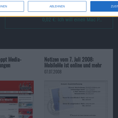
ONEN
ABLEHNEN
ZUS
0,02 €: Ich will einen Mac P…
ppt Media-
Notizen vom 7. Juli 2008:
ungen
MobileMe ist online und mehr
07.07.2008