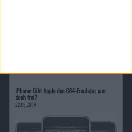
iPhone: Gibt Apple den C64-Emulator nun
doch frei?
22.08.2009