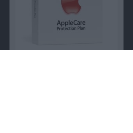
Passende Angebote
Galaxy A52 mit Galaxy Buds+ gratis bei
Preisboerse24
.
Zum Angebot