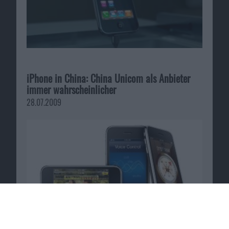
iPhone in China: China Unicom als Anbieter
immer wahrscheinlicher
28.07.2009