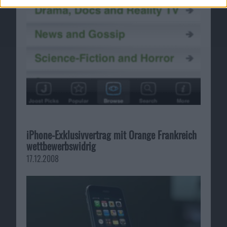
iPhone-Exklusivvertrag mit Orange Frankreich
wettbewerbswidrig
17.12.2008