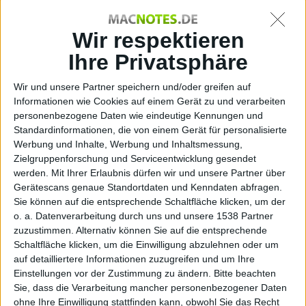
bald
Wir respektieren
Ihre Privatsphäre
Wir und unsere Partner speichern und/oder greifen auf
Otto Normal, den 22. März 2018
Informationen wie Cookies auf einem Gerät zu und verarbeiten
personenbezogene Daten wie eindeutige Kennungen und
Standardinformationen, die von einem Gerät für personalisierte
Werbung und Inhalte, Werbung und Inhaltsmessung,
Zielgruppenforschung und Serviceentwicklung gesendet
werden.
Mit Ihrer Erlaubnis dürfen wir und unsere Partner über
Gerätescans genaue Standortdaten und Kenndaten abfragen.
Sie können auf die entsprechende Schaltfläche klicken, um der
o. a. Datenverarbeitung durch uns und unsere 1538 Partner
zuzustimmen. Alternativ können Sie auf die entsprechende
Schaltfläche klicken, um die Einwilligung abzulehnen oder um
auf detailliertere Informationen zuzugreifen und um Ihre
Einstellungen vor der Zustimmung zu ändern.
Bitte beachten
Sie, dass die Verarbeitung mancher personenbezogener Daten
ohne Ihre Einwilligung stattfinden kann, obwohl Sie das Recht
Frontlautsprecher des iPhone X knackt, Foto: Alexander