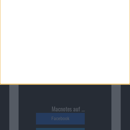
Ähnliche Nachrichten
Macnotes verdient als Amazon-
Partner an qualifizierten
Verkäufen, die über diese
Website vermittelt werden.
Macnotes auf …
Facebook