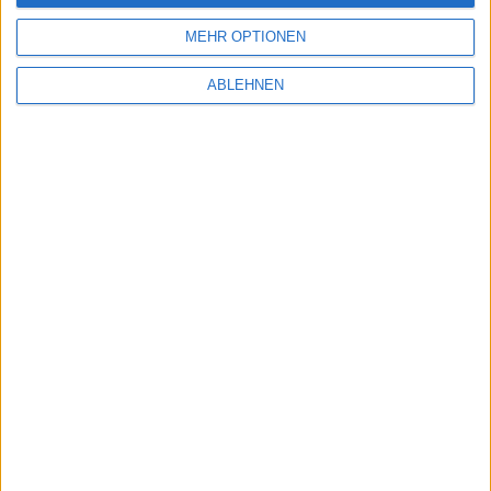
MEHR OPTIONEN
iPhone 8 Plus dehnt sich beim …
ABLEHNEN
FBI braucht Hacker-Tools für …
Ähnliche Nachrichten
Apple veröffentlicht neuen iPod touch mit 16
GB Speicher
30.05.2013