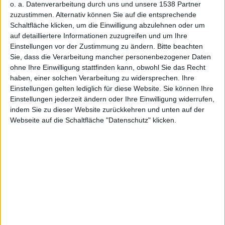
srisiko
o. a. Datenverarbeitung durch uns und unsere 1538 Partner
zuzustimmen. Alternativ können Sie auf die entsprechende
Schaltfläche klicken, um die Einwilligung abzulehnen oder um
auf detailliertere Informationen zuzugreifen und um Ihre
Einstellungen vor der Zustimmung zu ändern.
Bitte beachten
Sie, dass die Verarbeitung mancher personenbezogener Daten
Marco Jahn, den 2. Oktober 2017
ohne Ihre Einwilligung stattfinden kann, obwohl Sie das Recht
haben, einer solchen Verarbeitung zu widersprechen. Ihre
Einstellungen gelten lediglich für diese Website. Sie können Ihre
Einstellungen jederzeit ändern oder Ihre Einwilligung widerrufen,
indem Sie zu dieser Website zurückkehren und unten auf der
Webseite auf die Schaltfläche "Datenschutz" klicken.
Bild: Apple
Der Mac besteht aus mehreren Software-
Komponenten, die es aktuell zu halten gilt. Das betrifft
nicht nur das Betriebssystem, sondern auch die EFI-