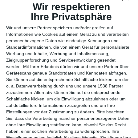
Earpods, erstes
Wir respektieren
Ihre Privatsphäre
Video von
Wir und unsere Partner speichern und/oder greifen auf
Informationen wie Cookies auf einem Gerät zu und verarbeiten
personenbezogene Daten wie eindeutige Kennungen und
Standardinformationen, die von einem Gerät für personalisierte
Werbung und Inhalte, Werbung und Inhaltsmessung,
Lightning-
Zielgruppenforschung und Serviceentwicklung gesendet
werden.
Mit Ihrer Erlaubnis dürfen wir und unsere Partner über
Gerätescans genaue Standortdaten und Kenndaten abfragen.
Sie können auf die entsprechende Schaltfläche klicken, um der
Version
o. a. Datenverarbeitung durch uns und unsere 1538 Partner
zuzustimmen. Alternativ können Sie auf die entsprechende
Schaltfläche klicken, um die Einwilligung abzulehnen oder um
auf detailliertere Informationen zuzugreifen und um Ihre
Einstellungen vor der Zustimmung zu ändern.
Bitte beachten
Iro Käse, den 5. August 2016
Sie, dass die Verarbeitung mancher personenbezogener Daten
Mit dem iPhone 7 könnte Apple bereits im
ohne Ihre Einwilligung stattfinden kann, obwohl Sie das Recht
haben, einer solchen Verarbeitung zu widersprechen. Ihre
kommenden September das erste iPhone ohne
Einstellungen gelten lediglich für diese Website. Sie können Ihre