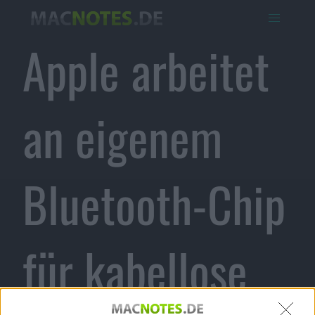
Apple arbeitet
an eigenem
Bluetooth-Chip
für kabellose