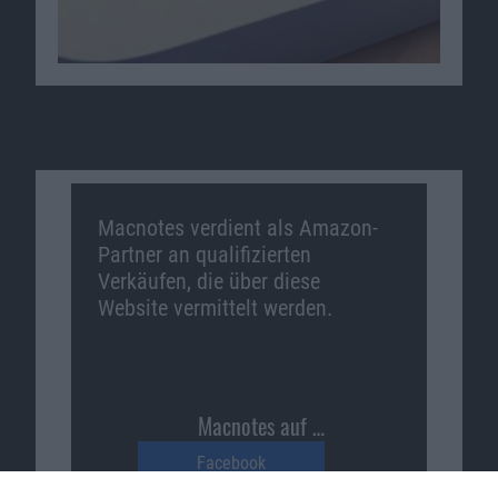
Macnotes verdient als Amazon-
Partner an qualifizierten
Verkäufen, die über diese
Website vermittelt werden.
Macnotes auf …
Facebook