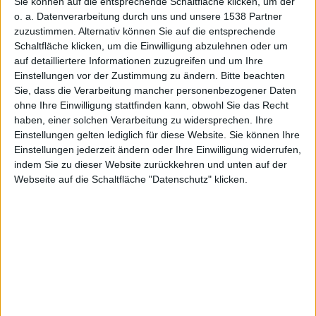
Sie können auf die entsprechende Schaltfläche klicken, um der
Alexander Trust, den 7. März 2016
o. a. Datenverarbeitung durch uns und unsere 1538 Partner
zuzustimmen. Alternativ können Sie auf die entsprechende
Schaltfläche klicken, um die Einwilligung abzulehnen oder um
auf detailliertere Informationen zuzugreifen und um Ihre
Einstellungen vor der Zustimmung zu ändern.
Bitte beachten
Sie, dass die Verarbeitung mancher personenbezogener Daten
ohne Ihre Einwilligung stattfinden kann, obwohl Sie das Recht
haben, einer solchen Verarbeitung zu widersprechen. Ihre
Einstellungen gelten lediglich für diese Website. Sie können Ihre
Einstellungen jederzeit ändern oder Ihre Einwilligung widerrufen,
indem Sie zu dieser Website zurückkehren und unten auf der
Webseite auf die Schaltfläche "Datenschutz" klicken.
Apple Watch – Akkulaufzeit, Foto: Alexander Trust
Apple hat watchOS 2.2 Beta 6 für Apple Watch
veröffentlicht. Daneben wurde außerdem
iOS 9.3 Beta
6
veröffentlicht.
Die sechste Beta von watchOS 2.2 erscheint knapp