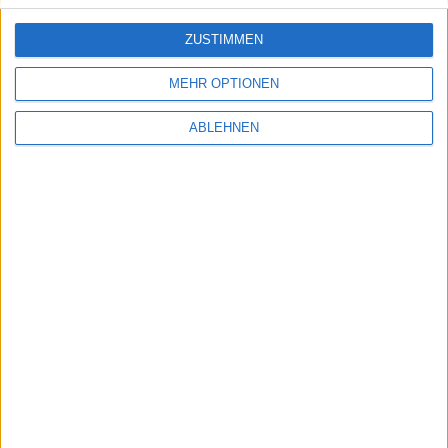
OS X 10.11.4 Beta 6 veröffent…
ZUSTIMMEN
MEHR OPTIONEN
Ähnliche Nachrichten
ABLEHNEN
OS X Lion: 10.7.4 Build 11E52 für Entwickler
veröffentlicht
24.04.2012