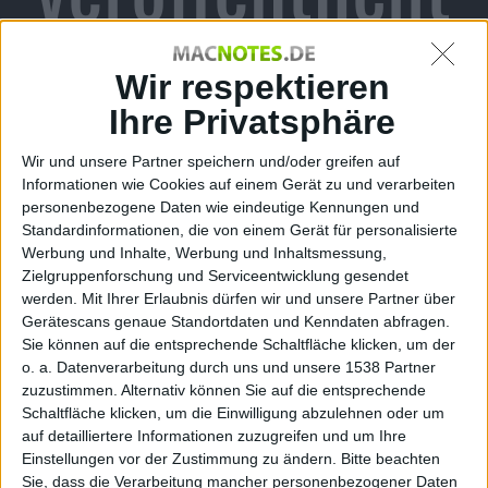
Alexander Trust, den 18. November 2015
Wir respektieren
Apple
hat
iOS
9.2 Beta 4 für
iPhone
,
Ihre Privatsphäre
iPod touch und
iPad
veröffentlicht.
Der Download steht für registrierte
Wir und unsere Partner speichern und/oder greifen auf
Entwickler im Dev-Center zur
Informationen wie Cookies auf einem Gerät zu und verarbeiten
Verfügung oder ist alternativ über
iOS 9 auf iPhone
personenbezogene Daten wie eindeutige Kennungen und
und iPad
die Geräte selbst verfügbar.
Standardinformationen, die von einem Gerät für personalisierte
Werbung und Inhalte, Werbung und Inhaltsmessung,
Eine Woche nach dem Release von
iOS
9.2 Beta 3 hat
Zielgruppenforschung und Serviceentwicklung gesendet
Apple
die nächste Beta-Version veröffentlicht. Nutzer
werden.
Mit Ihrer Erlaubnis dürfen wir und unsere Partner über
können über die iPhones, iPads oder iPod touch direkt
Gerätescans genaue Standortdaten und Kenndaten abfragen.
Sie können auf die entsprechende Schaltfläche klicken, um der
herunterladen. Sie steht nicht nur registrierten
o. a. Datenverarbeitung durch uns und unsere 1538 Partner
Entwicklern zur Verfügung, sondern auch Teilnehmern
zuzustimmen. Alternativ können Sie auf die entsprechende
der öffentlichen Beta. Beta 4 trägt die Buildnummer
Schaltfläche klicken, um die Einwilligung abzulehnen oder um
13C75.
auf detailliertere Informationen zuzugreifen und um Ihre
Mit iOS 9.2 hinzugefügt wurde für AT&T-Kunden ein
Einstellungen vor der Zustimmung zu ändern.
Bitte beachten
Sie, dass die Verarbeitung mancher personenbezogener Daten
NumberSync-Feature für Wi-Fi-Anrufe und der Support