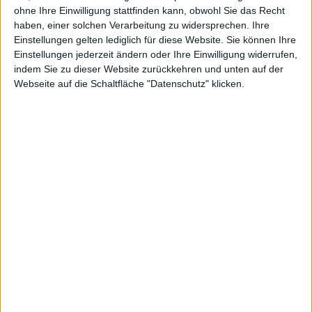
ohne Ihre Einwilligung stattfinden kann, obwohl Sie das Recht
von
Siri
für Arabisch. Allerdings wurde NumberSync
haben, einer solchen Verarbeitung zu widersprechen. Ihre
mit Beta 3 wieder entfernt. Ob es mit iOS 9.2
Einstellungen gelten lediglich für diese Website. Sie können Ihre
ausgeliefert wird, ist unklar.
Einstellungen jederzeit ändern oder Ihre Einwilligung widerrufen,
indem Sie zu dieser Website zurückkehren und unten auf der
Webseite auf die Schaltfläche "Datenschutz" klicken.
Samsung Galaxy Note 5 jetzt mi…
Apple Watch Dock veröffentlic…
Ähnliche Nachrichten
watchOS 7.6 Beta 3 für registrierte Entwickler
14.06.2021