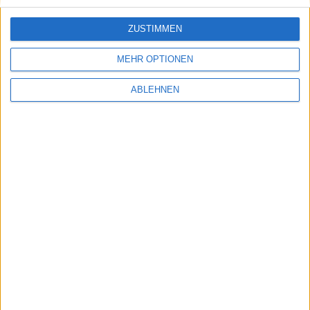
ZUSTIMMEN
MEHR OPTIONEN
ABLEHNEN
Adobe Photoshop CS6 als öffentliche Beta
verfügbar
22.03.2012