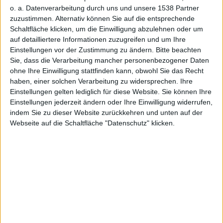
o. a. Datenverarbeitung durch uns und unsere 1538 Partner
zuzustimmen. Alternativ können Sie auf die entsprechende
Schaltfläche klicken, um die Einwilligung abzulehnen oder um
auf detailliertere Informationen zuzugreifen und um Ihre
Einstellungen vor der Zustimmung zu ändern.
Bitte beachten
Sie, dass die Verarbeitung mancher personenbezogener Daten
ohne Ihre Einwilligung stattfinden kann, obwohl Sie das Recht
haben, einer solchen Verarbeitung zu widersprechen. Ihre
Einstellungen gelten lediglich für diese Website. Sie können Ihre
Einstellungen jederzeit ändern oder Ihre Einwilligung widerrufen,
indem Sie zu dieser Website zurückkehren und unten auf der
Webseite auf die Schaltfläche "Datenschutz" klicken.
Apple Watch – Smartwatch
Der Schweizer Uhrenhersteller Swatch hat sich die
Wortmarke „One more thing“ für die Warenklassen 9
und 14 schützen lassen, in großen Teilen Europas.
Dabei handelt es sich um einen von
Apple
viel
genutzten Slogan, den vor allem Steve Jobs geprägt