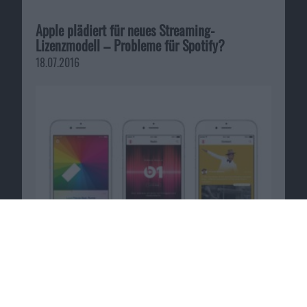
Apple plädiert für neues Streaming-
Lizenzmodell – Probleme für Spotify?
18.07.2016