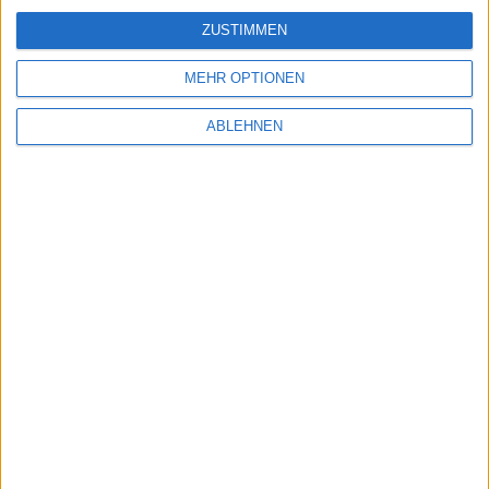
ZUSTIMMEN
MEHR OPTIONEN
ABLEHNEN
Wizard of Oz: Kleid von Judy Garland erzielt
480.000 US-Dollar bei Auktion
11.11.2012