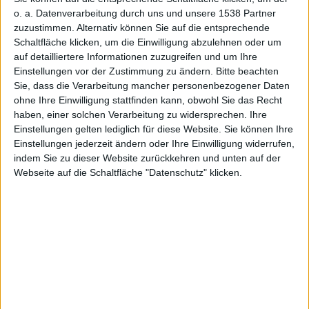
o. a. Datenverarbeitung durch uns und unsere 1538 Partner
zuzustimmen. Alternativ können Sie auf die entsprechende
Schaltfläche klicken, um die Einwilligung abzulehnen oder um
auf detailliertere Informationen zuzugreifen und um Ihre
Apple I, Foto: Auction Team Breker
Einstellungen vor der Zustimmung zu ändern.
Bitte beachten
Sie, dass die Verarbeitung mancher personenbezogener Daten
Eine Witwe hat in den USA einen
Apple
I Computer auf
ohne Ihre Einwilligung stattfinden kann, obwohl Sie das Recht
dem Recyclinghof abgegeben, nicht wissend, was das
haben, einer solchen Verarbeitung zu widersprechen. Ihre
Gerät für einen Wert hat. Nun wurde er für 200 000 US-
Einstellungen gelten lediglich für diese Website. Sie können Ihre
Einstellungen jederzeit ändern oder Ihre Einwilligung widerrufen,
Dollar verkauft.
indem Sie zu dieser Website zurückkehren und unten auf der
Webseite auf die Schaltfläche "Datenschutz" klicken.
Vom
Apple
I, den Steve Wozniak und Co. noch in
Handarbeit selbst gefertigt haben, gibt es rund 200
Exemplare. Eines davon landete nun auf einem
Recyclinghof in der „South Bay“-Gegend von Los
Angeles,
wie US-Medien berichten
.
Auf dem Recyclinghof abgegeben
Nachdem ihr Mann gestorben war, hat eine bislang