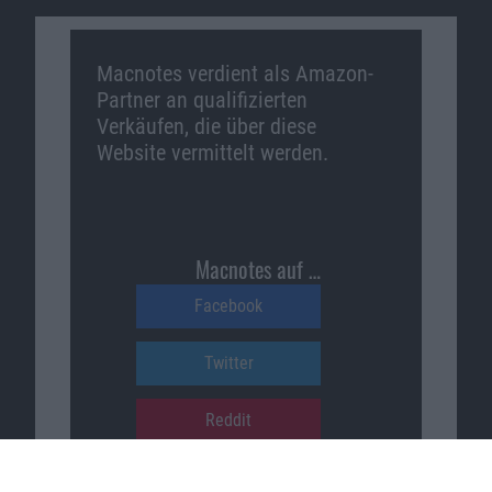
Macnotes verdient als Amazon-
Partner an qualifizierten
Verkäufen, die über diese
Website vermittelt werden.
Macnotes auf …
Facebook
Twitter
Reddit
YouTube