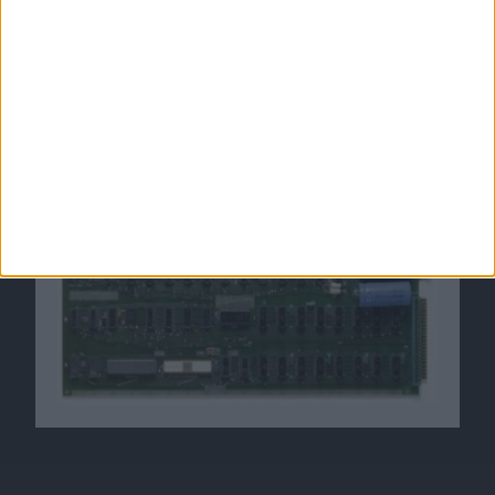
Apple I: Auktion erzielt über 370.000 US-
Dollar
15.06.2012