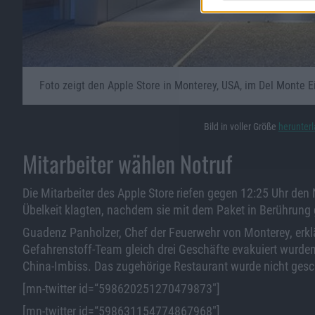
Foto zeigt den Apple Store in Monterey, USA, im Del Monte 
Bild in voller Größe
herunter
Mitarbeiter wählen Notruf
Die Mitarbeiter des Apple Store riefen gegen 12:25 Uhr de
Übelkeit klagten, nachdem sie mit dem Paket in Berühru
Guadenz Panholzer, Chef der Feuerwehr von Monterey, erklä
Gefahrenstoff-Team gleich drei Geschäfte evakuiert wurden
China-Imbiss. Das zugehörige Restaurant wurde nicht gesc
[mn-twitter id=“598620251270479873″]
[mn-twitter id=“598631154774867968″]