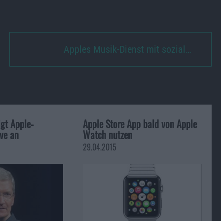
Apples Musik-Dienst mit sozial…
gt Apple-
Apple Store App bald von Apple
ive an
Watch nutzen
29.04.2015