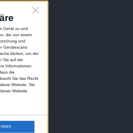
äre
em Gerät zu und
n, die von einem
forschung und
ber Gerätescans
äche klicken, um der
 Sie auf die
ere Informationen
dass die
obwohl Sie das Recht
 diese Website. Sie
 dieser Website
TIMMEN