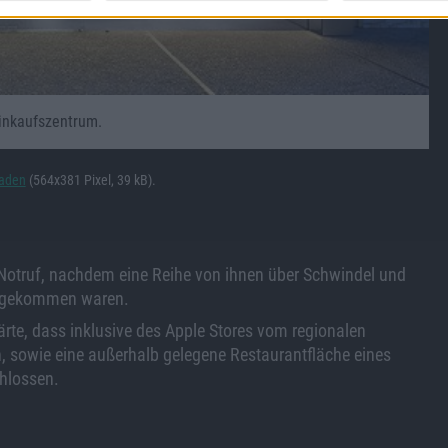
Einkaufszentrum.
laden
(564x381 Pixel, 39 kB).
n Notruf, nachdem eine Reihe von ihnen über Schwindel und
ng gekommen waren.
rte, dass inklusive des Apple Stores vom regionalen
, sowie eine außerhalb gelegene Restaurantfläche eines
hlossen.