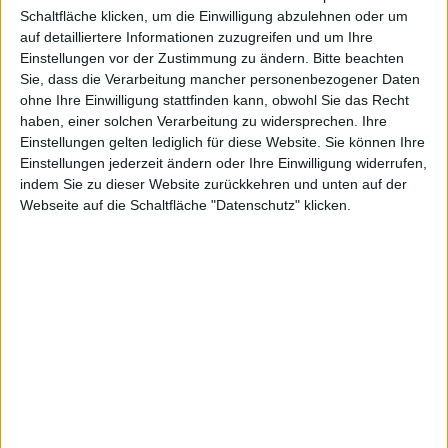
Schaltfläche klicken, um die Einwilligung abzulehnen oder um
auf detailliertere Informationen zuzugreifen und um Ihre
Einstellungen vor der Zustimmung zu ändern.
Bitte beachten
Alexander Trust, den 21. April 2015
Sie, dass die Verarbeitung mancher personenbezogener Daten
ohne Ihre Einwilligung stattfinden kann, obwohl Sie das Recht
haben, einer solchen Verarbeitung zu widersprechen. Ihre
Einstellungen gelten lediglich für diese Website. Sie können Ihre
Einstellungen jederzeit ändern oder Ihre Einwilligung widerrufen,
indem Sie zu dieser Website zurückkehren und unten auf der
Webseite auf die Schaltfläche "Datenschutz" klicken.
Apple Watch – Patentskizze Sportarmband
Das Sportarmband, das klassische Lederarmband und
das Gliederarmband hat
Apple
sich ebenfalls
patentieren lassen. Das US-Patent- und Markenamt