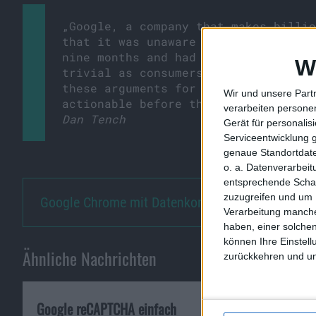
„Google, a company that makes billio
that it was unaware that was secretl
nine months and had argued that no h
W
trivial as consumers had not lost ou
these arguments for what they are: a
Wir und unsere Part
actionable before the English courts
verarbeiten persone
Dan Tench
Gerät für personali
Serviceentwicklung 
genaue Standortdate
o. a. Datenverarbei
entsprechende Schalt
zuzugreifen und um 
Google Chrome mit Datenkomprim…
Verarbeitung manche
haben, einer solchen
können Ihre Einstell
Ähnliche Nachrichten
zurückkehren und unt
Google reCAPTCHA einfach
Sajonaras 7 Mi