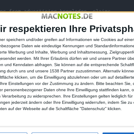
ns from advertising knowledge, claims
y tracking Apple users for a period of
arm was done because the matter was
ir respektieren Ihre Privatsph
t financially. The Court of Appeal saw
 breach of consumers’ civil rights and
ner speichern und/oder greifen auf Informationen wie Cookies auf ein
.“
nbezogene Daten wie eindeutige Kennungen und Standardinformatione
sierte Werbung und Inhalte, Werbung und Inhaltsmessung, Zielgruppen
gesendet werden.
Mit Ihrer Erlaubnis dürfen wir und unsere Partner ü
n und Kenndaten abfragen. Sie können auf die entsprechende Schaltfl
tung durch uns und unsere 1538 Partner zuzustimmen. Alternativ können
fläche klicken, um die Einwilligung abzulehnen oder um auf detailliert
Ihre Einstellungen vor der Zustimmung zu ändern.
Bitte beachten Sie, 
LeTV-CEO vergleicht Apple mit …
r personenbezogener Daten ohne Ihre Einwilligung stattfinden kann, 
 Verarbeitung zu widersprechen. Ihre Einstellungen gelten lediglich für
ungen jederzeit ändern oder Ihre Einwilligung widerrufen, indem Sie zu
en auf der Webseite auf die Schaltfläche "Datenschutz" klicken.
nuten #23: der
Google wie Apple? Eigener