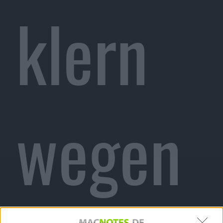
klern
wegen