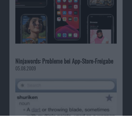
Ninjawords: Probleme bei App-Store-Freigabe
05.08.2009