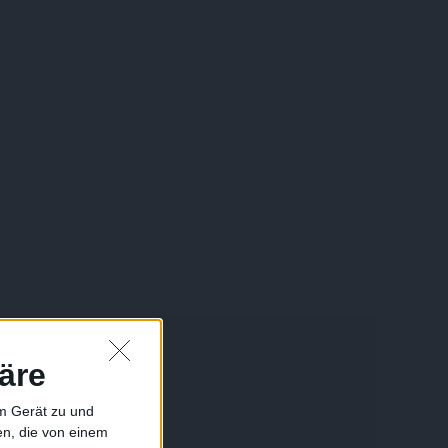
äre
em Gerät zu und
n, die von einem