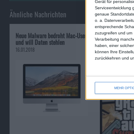
Gerät für personali
Serviceentwicklung 
Ähnliche Nachrichten
genaue Standortdate
o. a. Datenverarbei
entsprechende Schalt
zuzugreifen und um 
Neue Malware bedroht Mac-User
Test von GTA: 
Verarbeitung manche
und will Daten stehlen
Autodiebstahl 
haben, einer solchen
16.01.2018
30.10.2009
können Ihre Einstell
zurückkehren und unt
MEHR OPTI