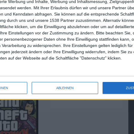
sierte Werbung und Inhalte, Werbung und Inhaltsmessung, Zielgruppen
gesendet werden.
Mit Ihrer Erlaubnis dürfen wir und unsere Partner ü
n und Kenndaten abfragen. Sie können auf die entsprechende Schaltfl
tung durch uns und unsere 1538 Partner zuzustimmen. Alternativ können
fläche klicken, um die Einwilligung abzulehnen oder um auf detailliert
Ihre Einstellungen vor der Zustimmung zu ändern.
Bitte beachten Sie, 
Chinatown Wars –
China Mobile will iPhone mit
r personenbezogener Daten ohne Ihre Einwilligung stattfinden kann, 
auf der PSP
TD-SCDMA
 Verarbeitung zu widersprechen. Ihre Einstellungen gelten lediglich für
20.03.2010
ungen jederzeit ändern oder Ihre Einwilligung widerrufen, indem Sie zu
en auf der Webseite auf die Schaltfläche "Datenschutz" klicken.
ONEN
ABLEHNEN
ZUS