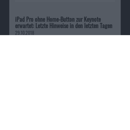
iPad Pro ohne Home-Button zur Keynote
erwartet: Letzte Hinweise in den letzten Tagen
29.10.2018