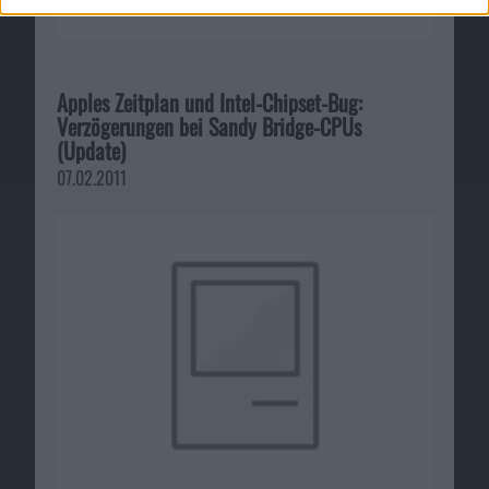
Apples Zeitplan und Intel-Chipset-Bug:
Verzögerungen bei Sandy Bridge-CPUs
(Update)
07.02.2011