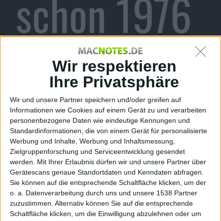
schon 1976
geben
Wir respektieren
Ihre Privatsphäre
Wir und unsere Partner speichern und/oder greifen auf
können
Informationen wie Cookies auf einem Gerät zu und verarbeiten
personenbezogene Daten wie eindeutige Kennungen und
Standardinformationen, die von einem Gerät für personalisierte
Werbung und Inhalte, Werbung und Inhaltsmessung,
Zielgruppenforschung und Serviceentwicklung gesendet
werden.
Mit Ihrer Erlaubnis dürfen wir und unsere Partner über
Alexander Trust, den 7. Februar 2014
Gerätescans genaue Standortdaten und Kenndaten abfragen.
Mit Regis McKenna gab es 1976
Sie können auf die entsprechende Schaltfläche klicken, um der
o. a. Datenverarbeitung durch uns und unsere 1538 Partner
jemanden, der Steve Jobs schon
zuzustimmen. Alternativ können Sie auf die entsprechende
damals mit der Idee vertraut
Schaltfläche klicken, um die Einwilligung abzulehnen oder um
machte, Ladengeschäfte zu