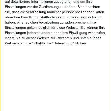
auf detailliertere Informationen zuzugreifen und um Ihre
eröffnen. Tatsächlich öffnete der
Apple Store
Einstellungen vor der Zustimmung zu ändern.
Bitte beachten
Berlin am
erste Apple Store aber erst 2001
Sie, dass die Verarbeitung mancher personenbezogener Daten
Kurfürstendamm
ohne Ihre Einwilligung stattfinden kann, obwohl Sie das Recht
seine Pforten, 25 Jahre später.
haben, einer solchen Verarbeitung zu widersprechen. Ihre
Einstellungen gelten lediglich für diese Website. Sie können Ihre
Beim Mittagessen
sollen Steve Jobs und Regis
Einstellungen jederzeit ändern oder Ihre Einwilligung widerrufen,
McKenna, ein Marketing-Guru aus dem Silicon Valley
indem Sie zu dieser Website zurückkehren und unten auf der
jener Zeit, die Idee für die Eröffnung von
Webseite auf die Schaltfläche "Datenschutz" klicken.
Ladengeschäften besprochen haben. McKenna soll im
Dezember des Jahres 1976 sogar einen achtseitigen
Marketing-Plan skizziert haben, bei dem unter dem
Stichwort „Distributionskanäle“ auch Apple Stores
aufgeführt wurden.
Die ersten ihrer Art hätten damals in der Nähe von
Büroanlagen gebaut werden sollen, um vor allem
Business-Kunden zu interessieren. Wie wir heute
wissen, entschied sich Apple nicht zu diesem Schritt,
sondern wartete mit der Eröffnung des ersten Apples
Store bis zum Jahr 2001.