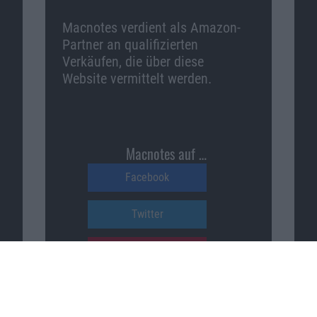
Macnotes verdient als Amazon-
Partner an qualifizierten
Verkäufen, die über diese
Website vermittelt werden.
Macnotes auf …
Facebook
Twitter
Reddit
YouTube