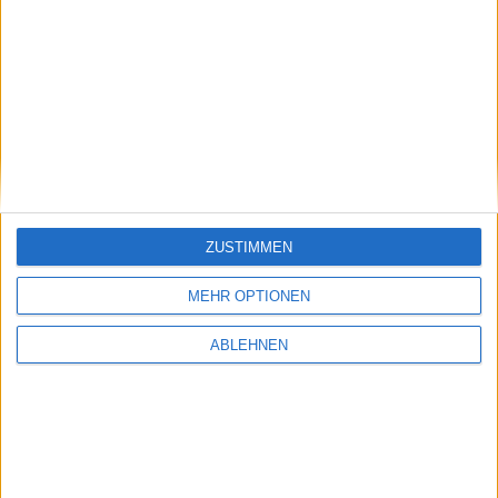
Steve Jobs wird 54 – alles Gute zum
Geburtstag!
24.02.2009
ZUSTIMMEN
MEHR OPTIONEN
ABLEHNEN