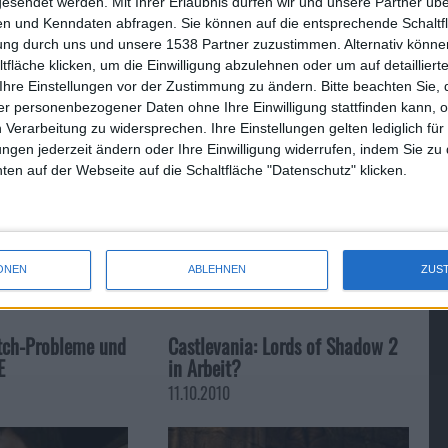
gesendet werden.
Mit Ihrer Erlaubnis dürfen wir und unsere Partner ü
 interessieren, die bislang noch nicht zugegriffen haben.
n und Kenndaten abfragen. Sie können auf die entsprechende Schaltfl
Mal verkauft worden, wobei die PC-Version kaum dazu
tung durch uns und unsere 1538 Partner zuzustimmen. Alternativ können
 Verkaufserlöse und das größte Interesse an dem Third-
fläche klicken, um die Einwilligung abzulehnen oder um auf detailliert
Ihre Einstellungen vor der Zustimmung zu ändern.
Bitte beachten Sie, 
r personenbezogener Daten ohne Ihre Einwilligung stattfinden kann, 
 Verarbeitung zu widersprechen. Ihre Einstellungen gelten lediglich für
ungen jederzeit ändern oder Ihre Einwilligung widerrufen, indem Sie zu
en auf der Webseite auf die Schaltfläche "Datenschutz" klicken.
Logitech: Tastatur fürs iPad …
ONEN
ABLEHNEN
ZUS
tch-Probleme und
Castlevania: Lords of Shadow 2
E
in Arbeit?
11.10.2010