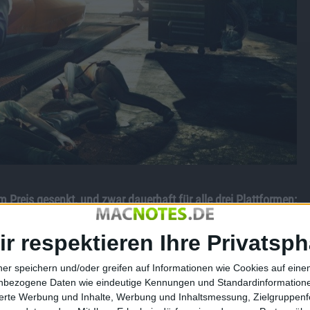
 Preis gesenkt, und zwar dauerhaft für alle drei Plattformen:
ir respektieren Ihre Privatsph
emerkt hat, der kann sich sicher sein, dass dies nicht nur
in einer Pressemeldung die dauerhafte Reduktion
ner speichern und/oder greifen auf Informationen wie Cookies auf ein
nbezogene Daten wie eindeutige Kennungen und Standardinformatione
sierte Werbung und Inhalte, Werbung und Inhaltsmessung, Zielgruppen
-Versionen für PS3 und Xbox 360, oder 19,99 Euro (UVP) für