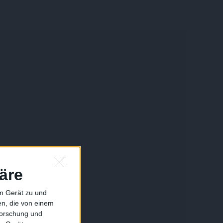
äre
em Gerät zu und
n, die von einem
forschung und