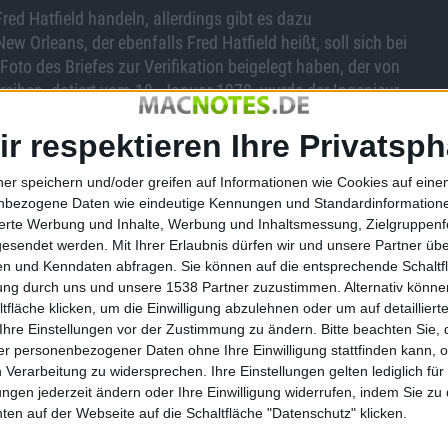
red Hatfield handeln, allerdings gibt es dazu
w Orleans, der ebenfalls Fred Hatfield heißt, soll sich bei
to des Briefes zur Verifikation beigelegt haben, der von
hreiben, datiert vom 18. Januar 1978, wurde der Ingenieur
ir respektieren Ihre Privatsph
as eines Apple 2 auszutauschen, für weitere 400 US-Dollar.
ware-Angebot des Apple 1 unzufrieden war.
ner speichern und/oder greifen auf Informationen wie Cookies auf ein
t erhalten. Denn dieser hatte das Gerät Anfang 2013 an einen
nbezogene Daten wie eindeutige Kennungen und Standardinformatione
sierte Werbung und Inhalte, Werbung und Inhaltsmessung, Zielgruppen
r für 40.000 US-Dollar. Zu dieser Zeit soll das Gerät
gesendet werden.
Mit Ihrer Erlaubnis dürfen wir und unsere Partner ü
 Käufer muss das Gerät durch den Tausch von Kabeln und
n und Kenndaten abfragen. Sie können auf die entsprechende Schaltfl
ut Hatfield nach dem Kauf nach Kalifornien geflogen sei, um
tung durch uns und unsere 1538 Partner zuzustimmen. Alternativ können
fläche klicken, um die Einwilligung abzulehnen oder um auf detailliert
Ihre Einstellungen vor der Zustimmung zu ändern.
Bitte beachten Sie, 
r personenbezogener Daten ohne Ihre Einwilligung stattfinden kann, 
 Verarbeitung zu widersprechen. Ihre Einstellungen gelten lediglich für
 aus dem fernen Osten, der anonym bleiben möchte.
ungen jederzeit ändern oder Ihre Einwilligung widerrufen, indem Sie zu
vor allem auch aus der Tatsache, dass es sich dabei um ein
en auf der Webseite auf die Schaltfläche "Datenschutz" klicken.
iert. Zudem rankt ein Mythos um die Urheber Steve Jobs und