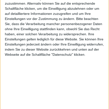
zuzustimmen. Alternativ können Sie auf die entsprechende
Schaltfläche klicken, um die Einwilligung abzulehnen oder um
auf detailliertere Informationen zuzugreifen und um Ihre
Einstellungen vor der Zustimmung zu ändern.
Bitte beachten
Sie, dass die Verarbeitung mancher personenbezogener Daten
ohne Ihre Einwilligung stattfinden kann, obwohl Sie das Recht
haben, einer solchen Verarbeitung zu widersprechen. Ihre
Einstellungen gelten lediglich für diese Website. Sie können Ihre
Einstellungen jederzeit ändern oder Ihre Einwilligung widerrufen,
indem Sie zu dieser Website zurückkehren und unten auf der
Webseite auf die Schaltfläche "Datenschutz" klicken.
Larry Page mit den Google Glasses in London, Foto: Jason
Mayes
Auf Hardwareseite sind offenbar Sensoren enthalten,
die ein Feature realisieren könnten, dass die
Augmented-Reality-Brille Google Glass in die Lage
versetzt, mittels Blinzeln Aktionen auszuführen. Auch
im Quellcode des SDK finden sich Hinweise auf ein