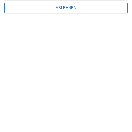
Apple veröffentlicht Thunderb…
ABLEHNEN
Ähnliche Nachrichten
iPhone OS 3.1: Erweiterte Realität für das
iPhone 3GS?
27.07.2009