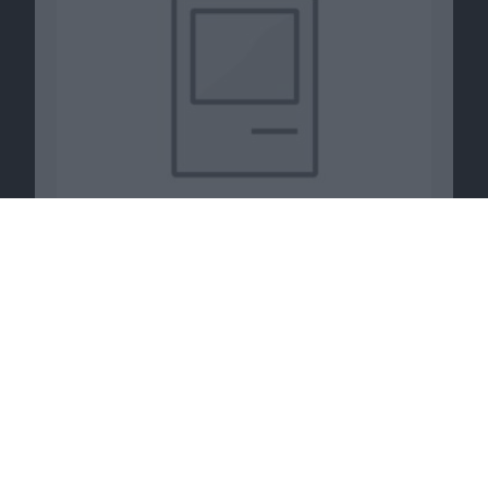
Passende Angebote
AirPods Pro für 1 Euro Zuzahlung und Amazon-
Gutschein bei
LogiTel
.
Zum Angebot