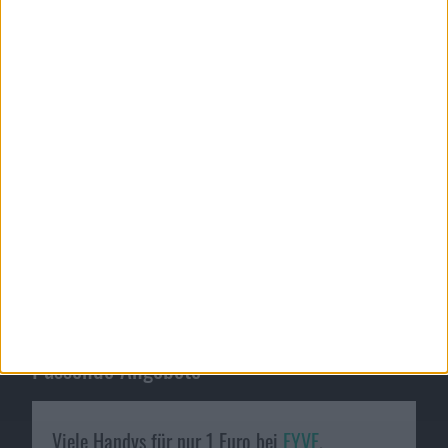
Passende Angebote
Viele Handys für nur 1 Euro bei
FYVE
.