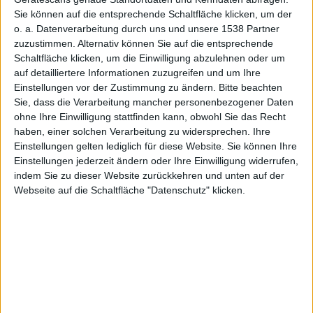
Sie können auf die entsprechende Schaltfläche klicken, um der
dk, den 19. März 2013
o. a. Datenverarbeitung durch uns und unsere 1538 Partner
zuzustimmen. Alternativ können Sie auf die entsprechende
Schaltfläche klicken, um die Einwilligung abzulehnen oder um
auf detailliertere Informationen zuzugreifen und um Ihre
Einstellungen vor der Zustimmung zu ändern.
Bitte beachten
Sie, dass die Verarbeitung mancher personenbezogener Daten
ohne Ihre Einwilligung stattfinden kann, obwohl Sie das Recht
haben, einer solchen Verarbeitung zu widersprechen. Ihre
Einstellungen gelten lediglich für diese Website. Sie können Ihre
Einstellungen jederzeit ändern oder Ihre Einwilligung widerrufen,
indem Sie zu dieser Website zurückkehren und unten auf der
Webseite auf die Schaltfläche "Datenschutz" klicken.
News, Bild: CC0
Lee Young Hee, Samsungs Executive Vice President im
mobilen Bereich, hat die Entwicklung einer Smart
Watch im Zuge eines
Interviews
in Südkorea bestätigt.
Laut Aussage von Hee arbeitet Samsung sehr intensiv