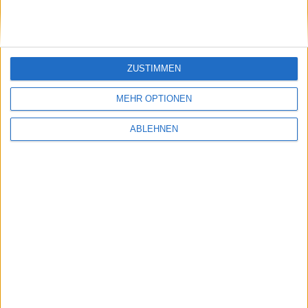
Benchmark: iPhone X deklassiert Galaxy S9
27.02.2018
ZUSTIMMEN
MEHR OPTIONEN
ABLEHNEN
Kommt Apples iWatch im Oktober 2014?
13.12.2013