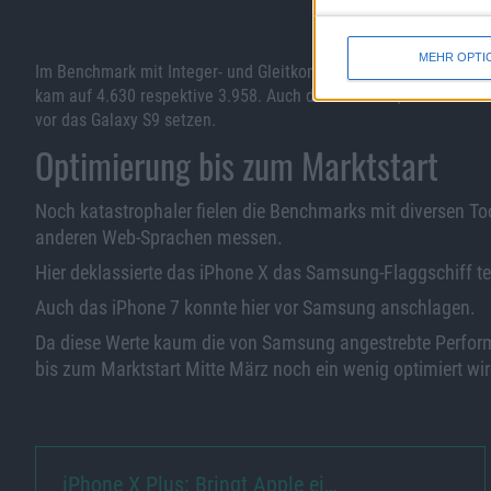
Bild in voller Größe
herunter
MEHR OPTI
Im Benchmark mit Integer- und Gleitkomma-Operationen erzielt
kam auf 4.630 respektive 3.958. Auch das iPhone 7, das vom A1
vor das Galaxy S9 setzen.
Optimierung bis zum Marktstart
Noch katastrophaler fielen die Benchmarks mit diversen T
anderen Web-Sprachen messen.
Hier deklassierte das iPhone X das Samsung-Flaggschiff te
Auch das iPhone 7 konnte hier vor Samsung anschlagen.
Da diese Werte kaum die von Samsung angestrebte Perform
bis zum Marktstart Mitte März noch ein wenig optimiert wir
iPhone X Plus: Bringt Apple ei…