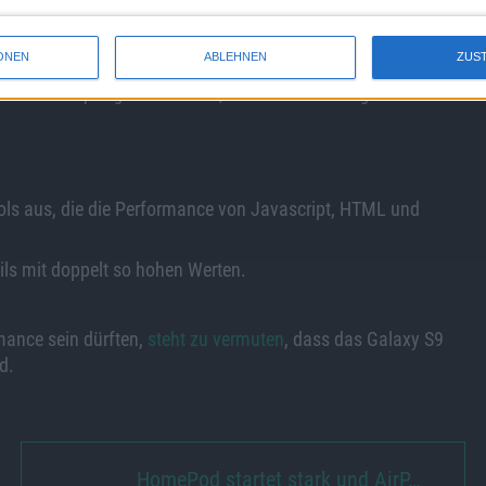
laden
(650x450 Pixel, 33 kB).
ONEN
ABLEHNEN
ZUS
e das Galaxy S9 3.734 beziehungsweise 3.440. Apples iPhone X
0 Fusion-Chip angetrieben wird, konnte sich im Integer-Benchmark
ools aus, die die Performance von Javascript, HTML und
ils mit doppelt so hohen Werten.
ance sein dürften,
steht zu vermuten
, dass das Galaxy S9
d.
HomePod startet stark und AirP…