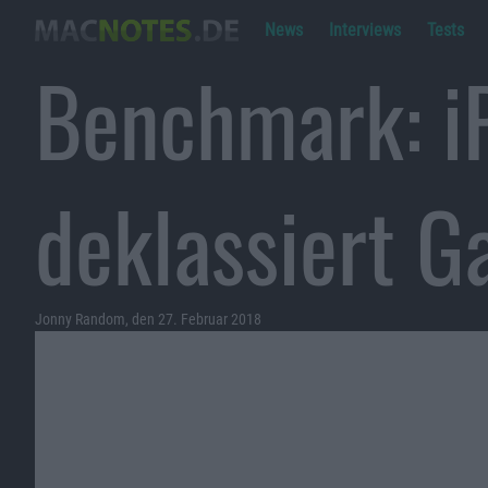
News
Interviews
Tests
Benchmark: i
deklassiert G
Jonny Random, den 27. Februar 2018