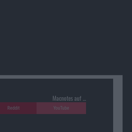
Macnotes auf …
Reddit
YouTube