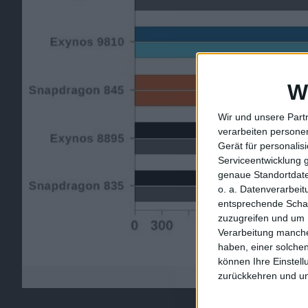
W
Wir und unsere Part
verarbeiten persone
Gerät für personali
Serviceentwicklung 
genaue Standortdate
o. a. Datenverarbei
entsprechende Schalt
zuzugreifen und um 
Verarbeitung manche
haben, einer solchen
können Ihre Einstell
zurückkehren und unt