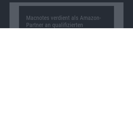
Macnotes verdient als Amazon-
Partner an qualifizierten
Verkäufen, die über diese
Website vermittelt werden.
Macnotes auf …
Facebook
Twitter
Reddit
YouTube