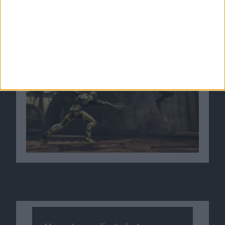
Shadows Fatality Trailer zu Mortal Kombat
veröffentlicht
02.09.2010