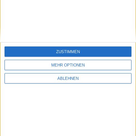
Call of Duty: Black Ops 2 - Tr…
Ähnliche Nachrichten
ZUSTIMMEN
MEHR OPTIONEN
Call of Duty Black Ops
09.11.2010
ABLEHNEN