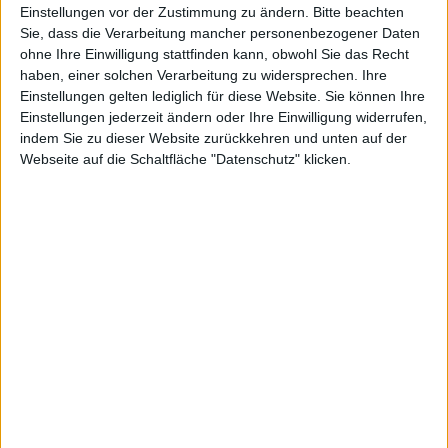
Einstellungen vor der Zustimmung zu ändern.
Bitte beachten
Sie, dass die Verarbeitung mancher personenbezogener Daten
ohne Ihre Einwilligung stattfinden kann, obwohl Sie das Recht
haben, einer solchen Verarbeitung zu widersprechen. Ihre
Einstellungen gelten lediglich für diese Website. Sie können Ihre
Einstellungen jederzeit ändern oder Ihre Einwilligung widerrufen,
indem Sie zu dieser Website zurückkehren und unten auf der
Webseite auf die Schaltfläche "Datenschutz" klicken.
Am 22. Januar 2013 erscheint eine Demo zum Horror-
Actionspiel
Dead Space 3
. Dies gaben der Publisher
Electronic Arts und das Team von Visceral Games jetzt
offiziell bekannt. Besitzer einer Xbox 360 dürfen sogar
schon eine Woche früher Hand an die Probierversion
legen, wenn sie sich vorher auf der offiziellen Webseite
von Dead Space 3 anmelden.
Zum Inhalt der Demo ist bisher noch nicht allzu viel