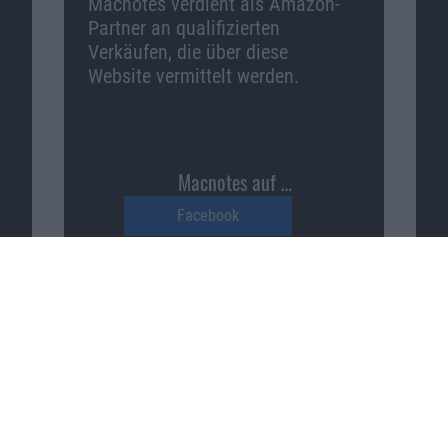
Macnotes verdient als Amazon-
Partner an qualifizierten
Verkäufen, die über diese
Website vermittelt werden.
Macnotes auf …
Facebook
Twitter
Reddit
YouTube