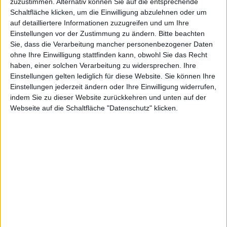
s
zuzustimmen. Alternativ können Sie auf die entsprechende
Schaltfläche klicken, um die Einwilligung abzulehnen oder um
auf detailliertere Informationen zuzugreifen und um Ihre
Einstellungen vor der Zustimmung zu ändern.
Bitte beachten
Alexander Trust, den 21. November 2012
Sie, dass die Verarbeitung mancher personenbezogener Daten
Über ein YouTube-Abo kann man
ohne Ihre Einwilligung stattfinden kann, obwohl Sie das Recht
haben, einer solchen Verarbeitung zu widersprechen. Ihre
sich darüber auf dem Laufenden
Einstellungen gelten lediglich für diese Website. Sie können Ihre
halten, wenn
Apple
neue Videos auf
Einstellungen jederzeit ändern oder Ihre Einwilligung widerrufen,
seinen eigenen Kanal hochlädt. So
indem Sie zu dieser Website zurückkehren und unten auf der
geschehen ist es diese Nacht
iPhone 5
Webseite auf die Schaltfläche "Datenschutz" klicken.
deutscher Ortszeit, als mich
Benachrichtigungsmails auf zwei neue Werbespots
zum
iPhone
5 hinwiesen.
Apple
bewirbt derzeit seine aktuelle Smartphone-
Generation, das
iPhone
5, mit zwei neuen Werbespots.
Einer von beiden ist mit dem Namen „Turkey“ (engl.
für Truthahn) bezeichnet. In 30 Sekunden wird gesagt,
dass es wieder einmal „diese Zeit des Jahres sei“ –
gemeint ist das bevorstehende Erntedank-Fest. Zweck