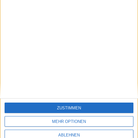
Nachdem Apple vor einigen Monaten vor allem mit
Hollywood-Größen für sein Smartphone und
Siri
geworben hat, stellt man nun andere Funktionen in
den Vordergrund. Gibt es einen der beiden Spots, den
unsere Leser bevorzugen?
Space Harrier in 3D für Ninte…
Vogelatlas für Kinder für iP…
ZUSTIMMEN
Ähnliche Nachrichten
MEHR OPTIONEN
ABLEHNEN