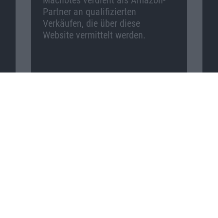
Macnotes verdient als Amazon-
Partner an qualifizierten
Verkäufen, die über diese
Website vermittelt werden.
Macnotes auf …
Facebook
Twitter
Reddit
YouTube