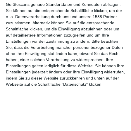
Gerätescans genaue Standortdaten und Kenndaten abfragen.
Sie können auf die entsprechende Schaltfläche klicken, um der
ht
o. a. Datenverarbeitung durch uns und unsere 1538 Partner
zuzustimmen. Alternativ können Sie auf die entsprechende
Schaltfläche klicken, um die Einwilligung abzulehnen oder um
auf detailliertere Informationen zuzugreifen und um Ihre
Einstellungen vor der Zustimmung zu ändern.
Bitte beachten
Sie, dass die Verarbeitung mancher personenbezogener Daten
ohne Ihre Einwilligung stattfinden kann, obwohl Sie das Recht
Stefan Keller, den 24. Mai 2011
haben, einer solchen Verarbeitung zu widersprechen. Ihre
Einstellungen gelten lediglich für diese Website. Sie können Ihre
Die taiwanische Webseite
Apple
.pro, die in der letzten
Einstellungen jederzeit ändern oder Ihre Einwilligung widerrufen,
Zeit eine Menge Informationen zu neuen
Apple
-
indem Sie zu dieser Website zurückkehren und unten auf der
Gerätschaften zugespielt bekommen haben will, hat
Webseite auf die Schaltfläche "Datenschutz" klicken.
ein neues Foto veröffentlicht, das angeblich die
Rückseite des kommenden iPhone 5 zeigt. Die
Echtheit möchte aber niemand bestätigen.
Apple.pro
hat ein neues Foto veröffentlicht. Es stellt
angeblich die Rückseite des iPhone 5 dar. Über die
Authentizität lässt sich nichts sagen, nicht einmal