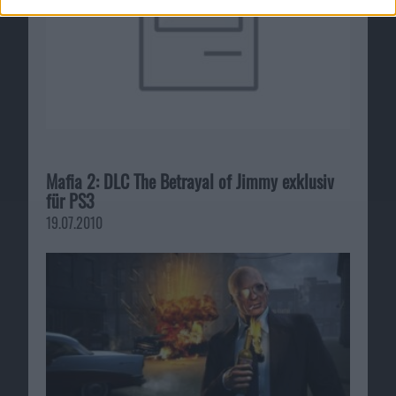
Mafia 2: DLC The Betrayal of Jimmy exklusiv
für PS3
19.07.2010