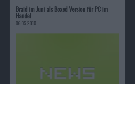
Braid im Juni als Boxed Version für PC im
Handel
06.05.2010
Passende Angebote