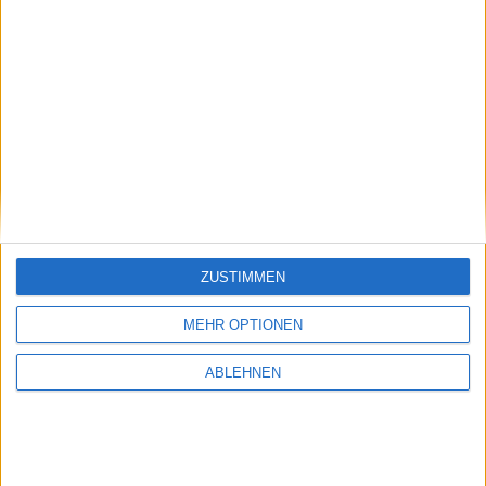
Take on Helicopters – Aerosoft bringt
Helikopter-Simulation für Windows heraus
21.10.2011
ZUSTIMMEN
MEHR OPTIONEN
ABLEHNEN
Erscheinungstermin von Sonic the Hedgehog 4
offiziell bestätigt