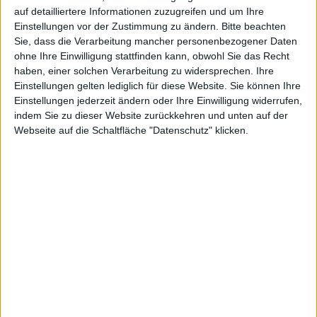
auf detailliertere Informationen zuzugreifen und um Ihre
Einstellungen vor der Zustimmung zu ändern.
Bitte beachten
Sie, dass die Verarbeitung mancher personenbezogener Daten
ohne Ihre Einwilligung stattfinden kann, obwohl Sie das Recht
haben, einer solchen Verarbeitung zu widersprechen. Ihre
Einstellungen gelten lediglich für diese Website. Sie können Ihre
Einstellungen jederzeit ändern oder Ihre Einwilligung widerrufen,
indem Sie zu dieser Website zurückkehren und unten auf der
Webseite auf die Schaltfläche "Datenschutz" klicken.
News
Publisher rondomedia aus Mönchengladbach wird im
Sommer das Jump & Run Braid als Box-Version
veröffentlichen.
Braid gab es bislang nur als Download über
Plattformen wie Steam oder aber für Konsolen über
die entsprechenden Downloadplattformen. Am
16.06.2010 nun wird die PC-Fassung als Box-Version
in den stationären Handel kommen. rondomedia