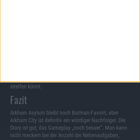
Wer immer noch nicht genug Spielspaß hat, kann sich
an den Riddler-Missionen versuchen. Dieser hat
nämlich eine Vielzahl von Rätseln in Arkham City
versteckt. Löst ihr diese, und sammelt fleißig Riddler-
Trophäen, schaltet ihr seine Herausforderungen frei,
bei denen ihr bestimmte Missionsziele in bereits
bekannten Spielarealen meistern müsst. Hierfür gibt
es per DLC neue spielbare Charaktere wie Catwoman,
Robin oder Nightwing, mit denen ihr nach dem
Durchspielen des Story-Modus durch Arkham City
streifen könnt.
Fazit
Arkham Asylum bleibt noch Batman-Favorit, aber
Arkham City ist definitiv ein würdiger Nachfolger. Die
Story ist gut, das Gameplay „noch besser“. Man kann
nicht meckern bei der Anzahl der Nebenaufgaben,