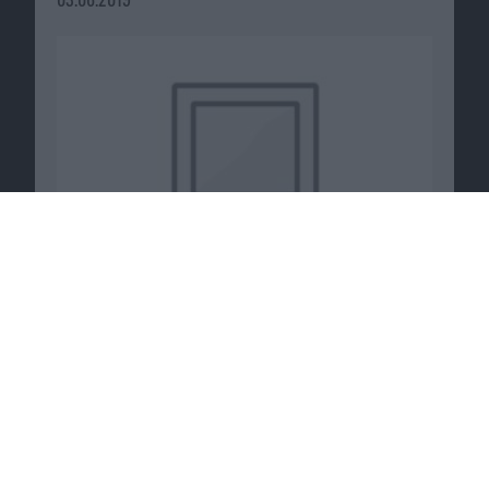
Patent: Siri kann flüstern – zumindest in der
Theorie
17.12.2017