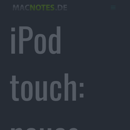
iPod
touch: