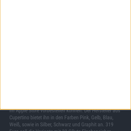
Auf der Rückseite des iPod touch findet sich eine Art
eingelassene Schraube, die von Apple „iPod touch
loop“ genannt wird. An ihr kann man ein Handgelenk-
Band in Gehäusefarbe befestigen. Damit wirkt das
Gerät ein wenig wie eine kompakte Digital-Kamera, die
zusätzlich als Musik-Player und Gaming-Device
herhalten kann.
Außerdem wird man zukünftig den Sprachassistenten
Siri
mit dem iPod touch nutzen können, und
selbstredend wir der neue iPod touch mit
iOS
6
ausgeliefert.
Farben und Verfügbarkeit
Ab den 14. September wird man das neue Gerät online
im Apple Store vorbestellen können. Der Hersteller aus
Cupertino bietet ihn in den Farben Pink, Gelb, Blau,
Weiß, sowie in Silber, Schwarz und Graphit an. 319