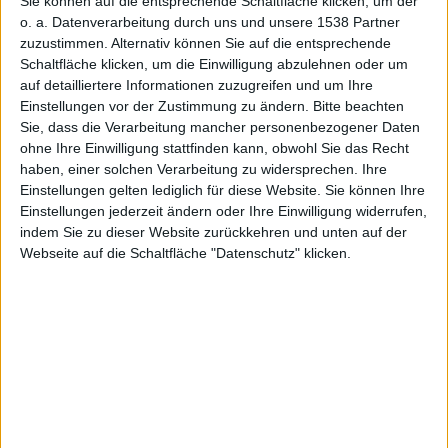
ht
Sie können auf die entsprechende Schaltfläche klicken, um der
o. a. Datenverarbeitung durch uns und unsere 1538 Partner
zuzustimmen. Alternativ können Sie auf die entsprechende
Schaltfläche klicken, um die Einwilligung abzulehnen oder um
auf detailliertere Informationen zuzugreifen und um Ihre
Einstellungen vor der Zustimmung zu ändern.
Bitte beachten
Sie, dass die Verarbeitung mancher personenbezogener Daten
Alexander Trust, den 27. August 2012
ohne Ihre Einwilligung stattfinden kann, obwohl Sie das Recht
haben, einer solchen Verarbeitung zu widersprechen. Ihre
Einstellungen gelten lediglich für diese Website. Sie können Ihre
Einstellungen jederzeit ändern oder Ihre Einwilligung widerrufen,
indem Sie zu dieser Website zurückkehren und unten auf der
Webseite auf die Schaltfläche "Datenschutz" klicken.
News, Bild: CC0