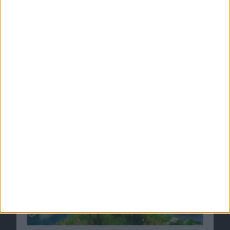
Apples Genius-Werbespots: Krea…
Ähnliche Nachrichten
Epic Games vs. Apple: Richterin auf Apples
Seite
24.08.2020