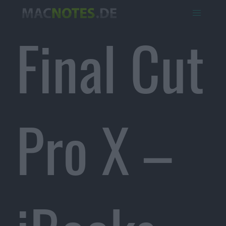
Final Cut
Pro X –