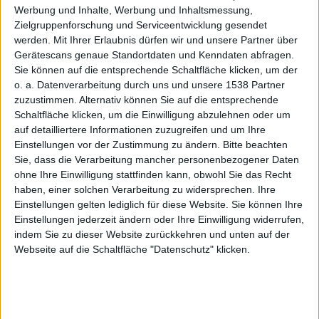
Werbung und Inhalte, Werbung und Inhaltsmessung,
Zielgruppenforschung und Serviceentwicklung gesendet
werden.
Mit Ihrer Erlaubnis dürfen wir und unsere Partner über
Gerätescans genaue Standortdaten und Kenndaten abfragen.
Sie können auf die entsprechende Schaltfläche klicken, um der
o. a. Datenverarbeitung durch uns und unsere 1538 Partner
zuzustimmen. Alternativ können Sie auf die entsprechende
Schaltfläche klicken, um die Einwilligung abzulehnen oder um
auf detailliertere Informationen zuzugreifen und um Ihre
Einstellungen vor der Zustimmung zu ändern.
Bitte beachten
Sie, dass die Verarbeitung mancher personenbezogener Daten
ohne Ihre Einwilligung stattfinden kann, obwohl Sie das Recht
News, Bild: CC0
haben, einer solchen Verarbeitung zu widersprechen. Ihre
Einstellungen gelten lediglich für diese Website. Sie können Ihre
Vielleicht erinnert sich der eine oder andere noch an
Einstellungen jederzeit ändern oder Ihre Einwilligung widerrufen,
den Februar des Jahres. Seinerzeit habe ich ein E-Book
indem Sie zu dieser Website zurückkehren und unten auf der
zu Final Cut Pro X von unserem Leser Florian
Webseite auf die Schaltfläche "Datenschutz" klicken.
Uhlemann in einem Beitrag erwähnt.
Gemacht hab ich das
damals
, weil mich das Thema
selbst interessiert, und ich aber auch schon mit der