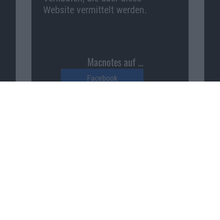
Website vermittelt werden.
Macnotes auf …
Facebook
Twitter
Reddit
YouTube
Unser Podcast auf …
iTunes