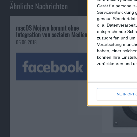
Ähnliche Nachrichten
Gerät für personali
Serviceentwicklung 
genaue Standortdate
o. a. Datenverarbei
macOS Mojave kommt ohne
FileVault mit In
entsprechende Schalt
Integration von sozialen Medien
Hardwarebeschl
zuzugreifen und um 
Mac OS X
06.06.2018
Verarbeitung manche
05.05.2010
haben, einer solchen
können Ihre Einstell
zurückkehren und unt
MEHR OPTI