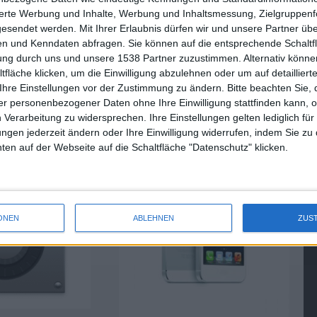
sierte Werbung und Inhalte, Werbung und Inhaltsmessung, Zielgruppen
gesendet werden.
Mit Ihrer Erlaubnis dürfen wir und unsere Partner ü
n und Kenndaten abfragen. Sie können auf die entsprechende Schaltfl
tung durch uns und unsere 1538 Partner zuzustimmen. Alternativ können
tel Core i5: keine
Analyst: Pegatron wird einen
fläche klicken, um die Einwilligung abzulehnen oder um auf detailliert
eunigung unter
Großteil der kostengünstigen
Ihre Einstellungen vor der Zustimmung zu ändern.
Bitte beachten Sie, 
iPhones in 2013 fertigen
r personenbezogener Daten ohne Ihre Einwilligung stattfinden kann, 
13.03.2013
 Verarbeitung zu widersprechen. Ihre Einstellungen gelten lediglich für
ungen jederzeit ändern oder Ihre Einwilligung widerrufen, indem Sie zu
en auf der Webseite auf die Schaltfläche "Datenschutz" klicken.
ONEN
ABLEHNEN
ZUS