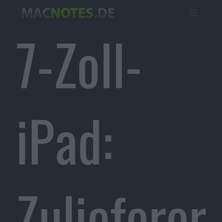
7-Zoll-
iPad:
Zulieferer