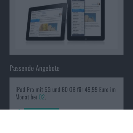
Passende Angebote
iPad Pro mit 5G und 60 GB für 49,99 Euro im
Monat bei
O2
.
Zum Angebot