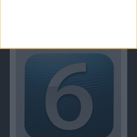
iOS 6.1: 36 Stunden nach Veröffentlichung fast
22% aller iPhones und iPads aktualisiert
31.01.2013