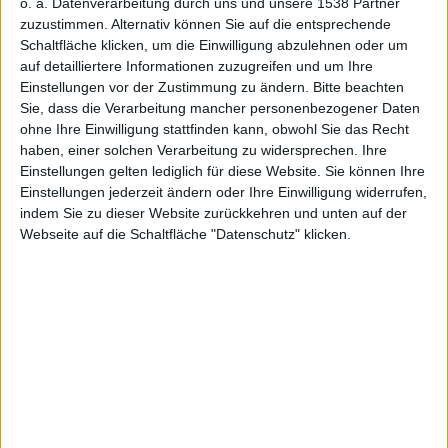
weiter
o. a. Datenverarbeitung durch uns und unsere 1538 Partner
zuzustimmen. Alternativ können Sie auf die entsprechende
Schaltfläche klicken, um die Einwilligung abzulehnen oder um
auf detailliertere Informationen zuzugreifen und um Ihre
Einstellungen vor der Zustimmung zu ändern.
Bitte beachten
Sie, dass die Verarbeitung mancher personenbezogener Daten
Stefan Keller, den 3. Juli 2012
ohne Ihre Einwilligung stattfinden kann, obwohl Sie das Recht
haben, einer solchen Verarbeitung zu widersprechen. Ihre
Einstellungen gelten lediglich für diese Website. Sie können Ihre
Einstellungen jederzeit ändern oder Ihre Einwilligung widerrufen,
indem Sie zu dieser Website zurückkehren und unten auf der
Webseite auf die Schaltfläche "Datenschutz" klicken.
iOS-Geräte erfreuen sich weiterhin wachsender
Beliebtheit, wenn es darum geht, mobil ins Internet zu
gehen. Das haben die Marktforscher von
NetMarketShare herausgefunden. Demnach gibt es
vor allem nur noch zwei nennenswerte Wettbewerber:
Android und iOS – wobei letzteres eine klare Führung