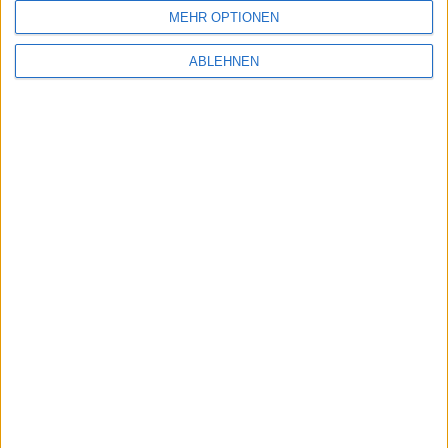
MEHR OPTIONEN
Ähnliche Nachrichten
ABLEHNEN
MacBook Air M1 kurbelt Mac-Verkaufszahlen
an
03.11.2021