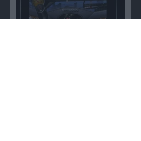
Electronic Arts – Rekordsumme für PopCap-
Games-Übernahme bereitgestellt
15.07.2011