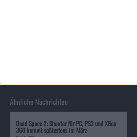
sondern einfach Most Wanted heißen. EA verfolgt in
dieser Sache offenbar dieselbe Strategie wie zuvor
beim Reboot von Need for Speed: Hot Pursuit.
Metal Gear Solid HD Collection…
Lindsay Lohan: Schauspielerin …
Ähnliche Nachrichten
Dead Space 2: Shooter für PC, PS3 und XBox
360 kommt spätestens im März