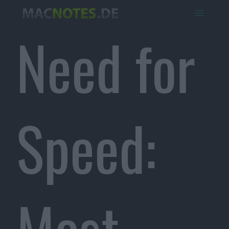
Need for
Speed:
Most