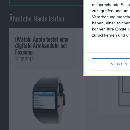
entsprechende Schalt
zuzugreifen und um 
Ähnliche Nachrichten
Verarbeitung manche
haben, einer solchen
können Ihre Einstell
zurückkehren und unt
iWatch: Apple testet eine
Microsoft vs. A
digitale Armbanduhr bei
Killerkriterium
Foxconn
15.11.2010
11.02.2013
MEHR OPTI