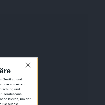
äre
em Gerät zu und
n, die von einem
forschung und
ber Gerätescans
äche klicken, um der
 Sie auf die