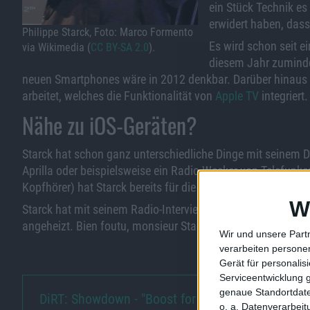
ein Stück Technik es 
erwidert haben, dass
Philippe Starck, Foto: Marco Formento
Es wird schon seit e
via Wikimedia (
CC BY-SA 2.0
).
diesem Jahr zumindes
neuen Smartphones wäre in 2012 denkbar. Darüber hinaus 
arbeitet, welches die Funktionalität von
Apple TV
integriert.
Nähe zu iOS-Geräten?
Starck hat schon ganz unterschiedliche Dinge mit seinem D
Aprilla oder beispielsweise ein Radio-Wecker von Telefunk
Kopfhörer) hat Starck bereits für die Firma Parrot
designt
.
W
Starck hat mit seinem Radio-Interview sicherlich Aufmerks
angeheizt. Bien foutu, monsieur Starck.
Wir und unsere Part
verarbeiten persone
Gerät für personali
Serviceentwicklung 
genaue Standortdate
DiRT: Showdown - "Boost for th…
o. a. Datenverarbei