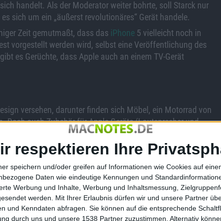
sich handelt. Als der Moderator weiter bohrte, soll Starck nur
 es sich um ein „äußerst revolutionäres“ Gerät handele.
iniger Zeit gemutmaßt, dass das
iPhone
5 vielleicht noch in
t vorgestellt werden wird, selbst eine Veröffentlichung des
gibt es Gerüchte, dass Apple auch an einem TV-Gerät
esign versehen, darunter finden sich Möbel, ein Motorrad von
en. Doch auch Zubehör für Apple-Geräte (Lautsprecher und
ir respektieren Ihre Privatsph
amkeit für seine eigene Person erzeugt und die Spekulationen
ner speichern und/oder greifen auf Informationen wie Cookies auf ein
nbezogene Daten wie eindeutige Kennungen und Standardinformatione
sierte Werbung und Inhalte, Werbung und Inhaltsmessung, Zielgruppen
gesendet werden.
Mit Ihrer Erlaubnis dürfen wir und unsere Partner ü
n und Kenndaten abfragen. Sie können auf die entsprechende Schaltfl
Intel: Ab 2013 kommen die Reti…
tung durch uns und unsere 1538 Partner zuzustimmen. Alternativ können