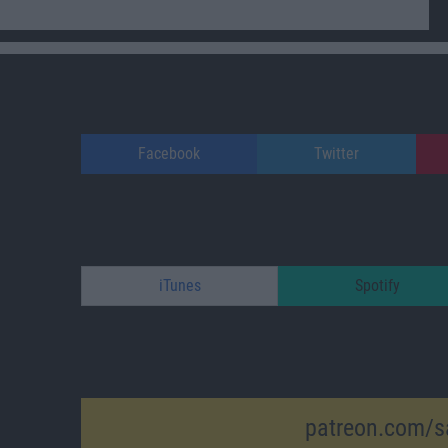
Facebook
Twitter
iTunes
Spotify
patreon.com/s