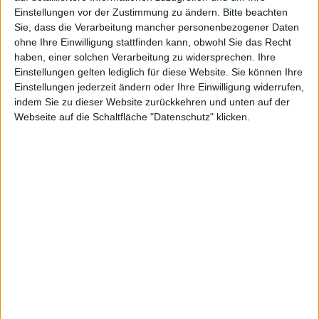
Uncharted:
Einstellungen vor der Zustimmung zu ändern.
Bitte beachten
Sie, dass die Verarbeitung mancher personenbezogener Daten
ohne Ihre Einwilligung stattfinden kann, obwohl Sie das Recht
haben, einer solchen Verarbeitung zu widersprechen. Ihre
Einstellungen gelten lediglich für diese Website. Sie können Ihre
Golden
Einstellungen jederzeit ändern oder Ihre Einwilligung widerrufen,
indem Sie zu dieser Website zurückkehren und unten auf der
Webseite auf die Schaltfläche "Datenschutz" klicken.
Abyss
Alexander Trust, den 22. März 2012
Derzeit bietet Amazon ein neues PS-Vita-Sparpaket, in
dem neben der Konsole mit WiFi und 3G auch eine
gratis Speicherkarte, ein Kopfhörer und ein Exemplar