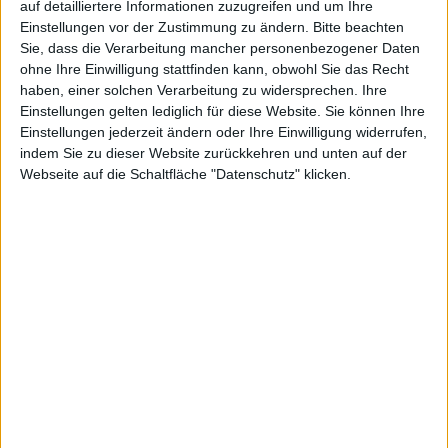
auf detailliertere Informationen zuzugreifen und um Ihre
ausgestatte
Einstellungen vor der Zustimmung zu ändern.
Bitte beachten
Sie, dass die Verarbeitung mancher personenbezogener Daten
ohne Ihre Einwilligung stattfinden kann, obwohl Sie das Recht
haben, einer solchen Verarbeitung zu widersprechen. Ihre
Einstellungen gelten lediglich für diese Website. Sie können Ihre
t
Einstellungen jederzeit ändern oder Ihre Einwilligung widerrufen,
indem Sie zu dieser Website zurückkehren und unten auf der
Webseite auf die Schaltfläche "Datenschutz" klicken.
Alexander Trust, den 2. März 2012
2K Games, Gearbox Software und Valve haben jüngst
bekanntgegeben, dass die PC-Version des Shooters
Borderlands 2 mit Steamfeatures ausgestattet auf den
Markt kommen wird. Als Releasetermin ist der 18te
September 2012 in Nordamerika bzw. der 21te
September im Rest der Welt angepeilt, dann natürlich
auch für PlayStation 3 und Xbox 360.