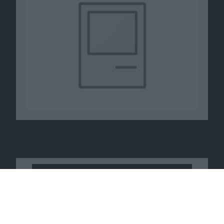
Macnotes verdient als Amazon-
Partner an qualifizierten
Verkäufen, die über diese
Website vermittelt werden.