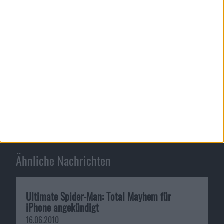
irgendwohin hochzuladen, tatsächlich ein Fehler und
kein gewolltes Feature sei.
Disney widmet neuen Film Steve…
Nachgemessen: iPad 3 ist 0,81 …
Ähnliche Nachrichten
Ultimate Spider-Man: Total Mayhem für
iPhone angekündigt
16.06.2010