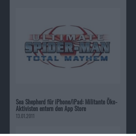
Sea Shepherd für iPhone/iPad: Militante Öko-
Aktivisten entern den App Store
13.01.2011