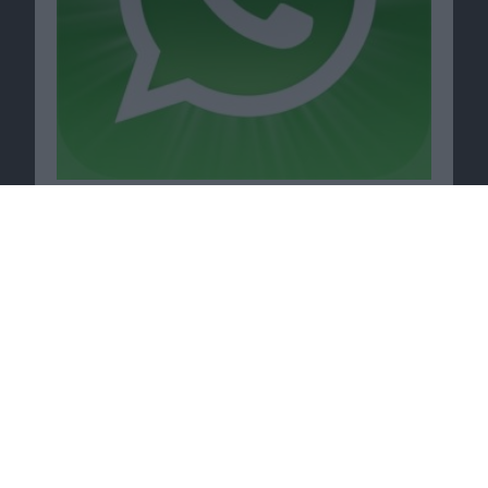
Passende Angebote
Zoo 2: Animal Park im App Store
herunterladen bei
Upjers
.
Zum Angebot