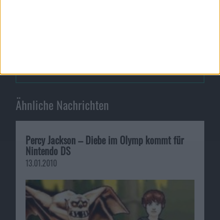
Kurz und Knapp #90 - Galaxy on…
Square Enix mit Angeboten auf …
Ähnliche Nachrichten
Percy Jackson – Diebe im Olymp kommt für
Nintendo DS
13.01.2010