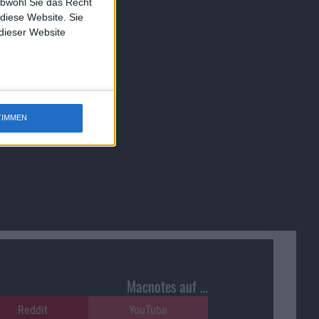
obwohl Sie das Recht
 diese Website. Sie
 dieser Website
TIMMEN
Macnotes auf …
Reddit
YouTube