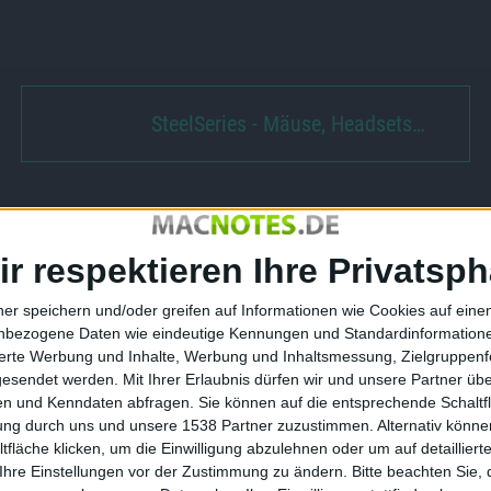
SteelSeries - Mäuse, Headsets…
ir respektieren Ihre Privatsph
ead Redemption
Digitales Dossier zu Front
 bedroht?
Mission Evolved heute kostenlos
ner speichern und/oder greifen auf Informationen wie Cookies auf ein
downloaden
nbezogene Daten wie eindeutige Kennungen und Standardinformatione
sierte Werbung und Inhalte, Werbung und Inhaltsmessung, Zielgruppen
15.09.2010
gesendet werden.
Mit Ihrer Erlaubnis dürfen wir und unsere Partner ü
n und Kenndaten abfragen. Sie können auf die entsprechende Schaltfl
tung durch uns und unsere 1538 Partner zuzustimmen. Alternativ können
fläche klicken, um die Einwilligung abzulehnen oder um auf detailliert
Ihre Einstellungen vor der Zustimmung zu ändern.
Bitte beachten Sie, 