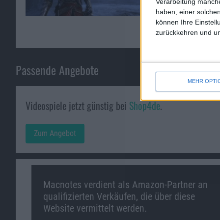
Verarbeitung manche
haben, einer solchen
können Ihre Einstell
zurückkehren und unt
Passende Angebote
MEHR OPTI
Videospiele jetzt günstig bei
Shop4de
.
Zum Angebot
Macnotes verdient als Amazon-Partner an
qualifizierten Verkäufen, die über diese
Website vermittelt werden.