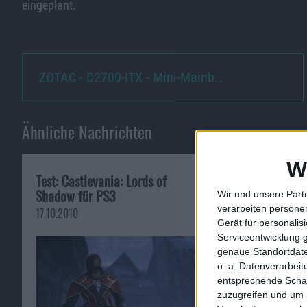
eingeplant.
ZOTAC - D2700-ITX - Mini-Mainb…
Ähnliche Nachrichten
W
Test: Castlevania: Lords of
Wölfe in Red D
Shadow für PS3
vom Aussterben
Wir und unsere Part
verarbeiten persone
17.10.2010
05.07.2010
Gerät für personali
Serviceentwicklung 
genaue Standortdate
o. a. Datenverarbei
entsprechende Schalt
zuzugreifen und um 