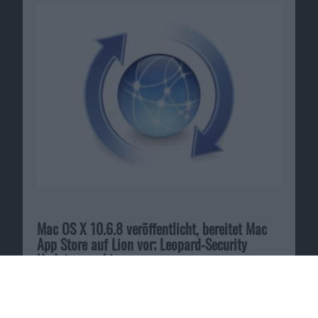
Mac OS X 10.6.8 veröffentlicht, bereitet Mac
App Store auf Lion vor; Leopard-Security
Updates erschienen
23.06.2011