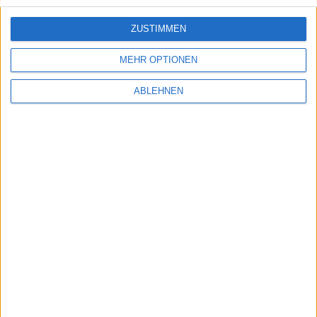
Electronic Arts haben
bekannte Komponisten für den
Soundtrack
gewonnen.
ZUSTIMMEN
MEHR OPTIONEN
ABLEHNEN
XBox Live - Avatare können ab…
Kapi Hospital - Weiterer Serve…
Ähnliche Nachrichten
Test: Need For Speed: The Run für PlayStation
3
20.11.2011