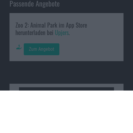
Passende Angebote
Zoo 2: Animal Park im App Store
herunterladen bei
Upjers
.
Zum Angebot
Macnotes verdient als Amazon-
Partner an qualifizierten
Verkäufen, die über diese
Website vermittelt werden.