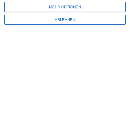
MEHR OPTIONEN
ABLEHNEN
Neue iOS-Nutzerzahlen von Flur…
iTunes Match im Test: Musik au…
Ähnliche Nachrichten
Blackra1n RC3 und Blacksn0w veröffentlicht
03.11.2009