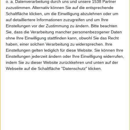
Devices
o. a. Datenverarbeitung durch uns und unsere 1538 Partner
zuzustimmen. Alternativ können Sie auf die entsprechende
Schaltfläche klicken, um die Einwilligung abzulehnen oder um
auf detailliertere Informationen zuzugreifen und um Ihre
Einstellungen vor der Zustimmung zu ändern.
Bitte beachten
Sie, dass die Verarbeitung mancher personenbezogener Daten
erschienen
ohne Ihre Einwilligung stattfinden kann, obwohl Sie das Recht
haben, einer solchen Verarbeitung zu widersprechen. Ihre
Einstellungen gelten lediglich für diese Website. Sie können Ihre
Einstellungen jederzeit ändern oder Ihre Einwilligung widerrufen,
indem Sie zu dieser Website zurückkehren und unten auf der
Webseite auf die Schaltfläche "Datenschutz" klicken.
Stefan Keller, den 27. Dezember 2011
Eins der neuen Features des
iPhone
4S ist die Sprachsteuerung Siri, die
diverse Systemaufgaben meistern
und diktierte Texte niederschreiben
kann. Diese Funktionalität war aber
Siri – Icon
dem iPhone 4S vorbehalten,
Besitzer älterer Geräte fieberten daher einer Jailbreak-